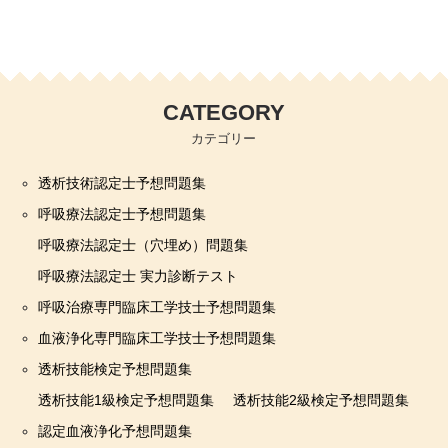
CATEGORY
カテゴリー
透析技術認定士予想問題集
呼吸療法認定士予想問題集
呼吸療法認定士（穴埋め）問題集
呼吸療法認定士 実力診断テスト
呼吸治療専門臨床工学技士予想問題集
血液浄化専門臨床工学技士予想問題集
透析技能検定予想問題集
透析技能1級検定予想問題集
透析技能2級検定予想問題集
認定血液浄化予想問題集