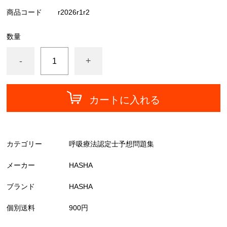
商品コード
r2026r1r2
数量
-
+
カートに入れる
カテゴリー
呼吸療法認定士予想問題集
メーカー
HASHA
ブランド
HASHA
個別送料
900円