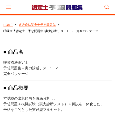
HOME
呼吸療法認定士予想問題集
会員登録
マイページ
カート
呼吸療法認定士 予想問題集+実力診断テスト1・2 完全パッケージ
CATEGORY
■ 商品名
透析技術認定士予想問題集
呼吸療法認定士
呼吸療法認定士予想問題集
予想問題集＋実力診断テスト1・2
呼吸療法認定士（穴埋め）問題集
完全パッケージ
呼吸療法認定士 実力診断テスト
■ 商品概要
呼吸治療専門臨床工学技士予想問題集
本試験の出題傾向を徹底分析し、
血液浄化専門臨床工学技士予想問題集
予想問題＋模擬試験（実力診断テスト）＋解説
を一体化した、
合格を目的とした実践型フルセット。
透析技能検定予想問題集