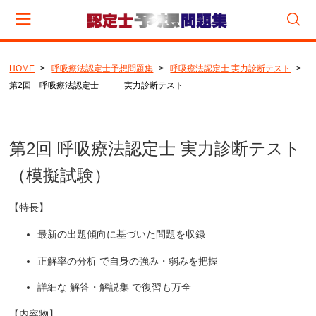
HOME
呼吸療法認定士予想問題集
呼吸療法認定士 実力診断テスト
会員登録
マイページ
カート
第2回 呼吸療法認定士 実力診断テスト
CATEGORY
透析技術認定士予想問題集
第2回 呼吸療法認定士 実力診断テスト
（模擬試験）
呼吸療法認定士予想問題集
呼吸療法認定士（穴埋め）問題集
【特長】
呼吸療法認定士 実力診断テスト
最新の出題傾向に基づいた問題を収録
呼吸治療専門臨床工学技士予想問題集
正解率の分析
で自身の強み・弱みを把握
血液浄化専門臨床工学技士予想問題集
詳細な
解答・解説集
で復習も万全
透析技能検定予想問題集
【内容物】