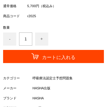
通常価格
5,700円
（税込み）
商品コード
r2025
数量
-
+
カートに入れる
カテゴリー
呼吸療法認定士予想問題集
メーカー
HASHA出版
ブランド
HASHA