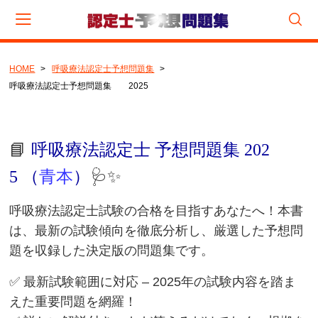
HOME
呼吸療法認定士予想問題集
会員登録
マイページ
カート
呼吸療法認定士予想問題集 2025
CATEGORY
透析技術認定士予想問題集
📘
呼吸療法認定士 予想問題集 202
🩺✨
5
（
青本
）
呼吸療法認定士予想問題集
呼吸療法認定士（穴埋め）問題集
呼吸療法認定士試験の合格を目指すあなたへ！本書
呼吸療法認定士 実力診断テスト
は、最新の試験傾向を徹底分析し、厳選した予想問
題を収録した決定版の問題集です。
呼吸治療専門臨床工学技士予想問題集
✅
最新試験範囲に対応
– 2025年の試験内容を踏ま
血液浄化専門臨床工学技士予想問題集
えた
重要問題
を網羅！
透析技能検定予想問題集