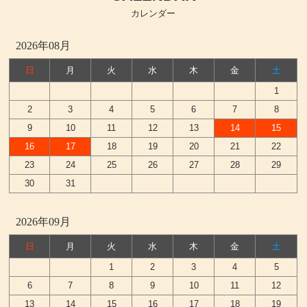
カレンダー
2026年08月
日
月
火
水
木
金
土
1
2
3
4
5
6
7
8
9
10
11
12
13
14
15
16
17
18
19
20
21
22
23
24
25
26
27
28
29
30
31
2026年09月
日
月
火
水
木
金
土
1
2
3
4
5
6
7
8
9
10
11
12
13
14
15
16
17
18
19