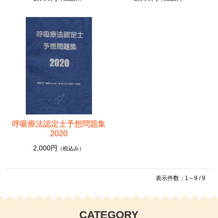
呼吸療法認定士予想問題集
2020
2,000円
（税込み）
表示件数：1～9 / 9
CATEGORY