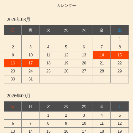
カレンダー
2026年08月
日
月
火
水
木
金
土
1
2
3
4
5
6
7
8
9
10
11
12
13
14
15
16
17
18
19
20
21
22
23
24
25
26
27
28
29
30
31
2026年09月
日
月
火
水
木
金
土
1
2
3
4
5
6
7
8
9
10
11
12
13
14
15
16
17
18
19