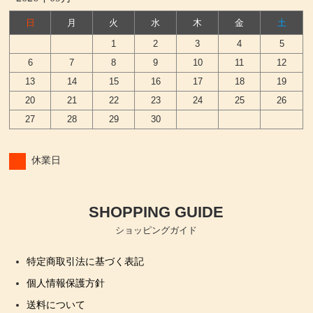
日
月
火
水
木
金
土
1
2
3
4
5
6
7
8
9
10
11
12
13
14
15
16
17
18
19
20
21
22
23
24
25
26
27
28
29
30
休業日
SHOPPING GUIDE
ショッピングガイド
特定商取引法に基づく表記
個人情報保護方針
送料について