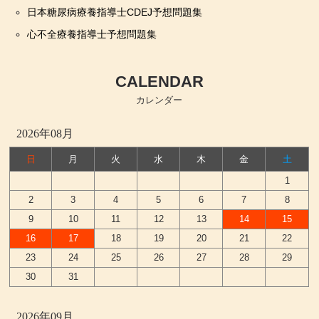
日本糖尿病療養指導士CDEJ予想問題集
心不全療養指導士予想問題集
CALENDAR
カレンダー
2026年08月
日
月
火
水
木
金
土
1
2
3
4
5
6
7
8
9
10
11
12
13
14
15
16
17
18
19
20
21
22
23
24
25
26
27
28
29
30
31
2026年09月