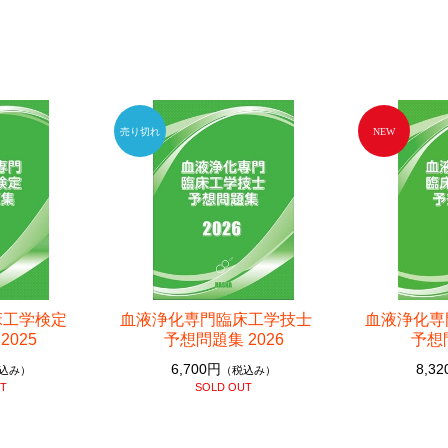
床工学検定
血液浄化専門臨床工学技士
血液浄化
025
予想問題集 2026
予想
6,700円
8,3
込み）
（税込み）
UT
SOLD OUT