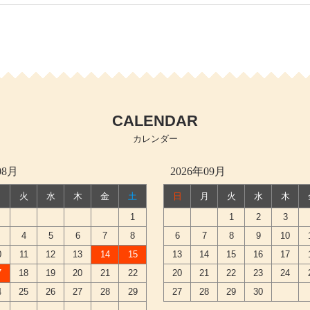
CALENDAR
カレンダー
08月
2026年09月
月
火
水
木
金
土
日
月
火
水
木
1
1
2
3
4
5
6
7
8
6
7
8
9
10
0
11
12
13
14
15
13
14
15
16
17
7
18
19
20
21
22
20
21
22
23
24
4
25
26
27
28
29
27
28
29
30