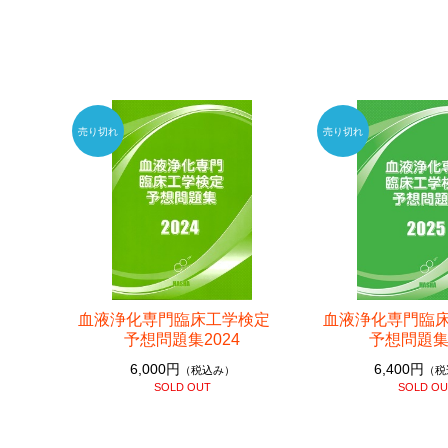
透析技能1級検定予想問題集
透析技能2級検定予想問題集
認定血液浄化予想問題集
認定医療機器管理予想問題集
認定集中治療予想問題集
日本糖尿病療養指導士CDEJ予想問題集
心不全療養指導士予想問題集
血液浄化専門臨床工学検定
血液浄化専門臨
予想問題集2024
予想問題集2
6,000円
6,400円
（税込み）
（税
SOLD OUT
SOLD O