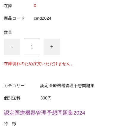
在庫
0
商品コード
cmd2024
数量
-
+
在庫切れのため注文いただけません。
カテゴリー
認定医療機器管理予想問題集
個別送料
300円
認定医療機器管理予想問題集2024
特 徴