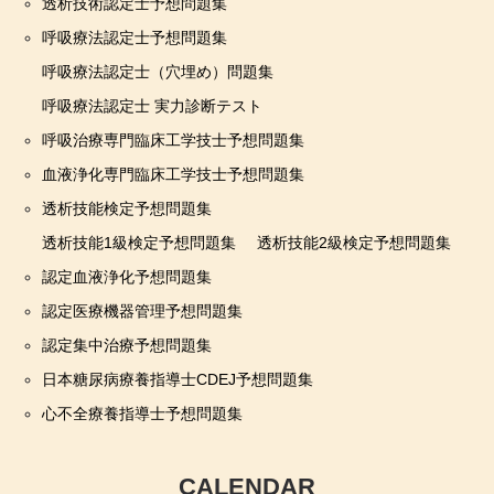
透析技術認定士予想問題集
呼吸療法認定士予想問題集
呼吸療法認定士（穴埋め）問題集
呼吸療法認定士 実力診断テスト
呼吸治療専門臨床工学技士予想問題集
血液浄化専門臨床工学技士予想問題集
透析技能検定予想問題集
透析技能1級検定予想問題集
透析技能2級検定予想問題集
認定血液浄化予想問題集
認定医療機器管理予想問題集
認定集中治療予想問題集
日本糖尿病療養指導士CDEJ予想問題集
心不全療養指導士予想問題集
CALENDAR