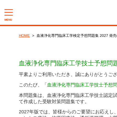
MENU
CATEGORY
HOME
血液浄化専門臨床工学検定予想問題集 2027 発
透析技術認定士予想問題集
呼吸療法認定士予想問題集
血液浄化専門臨床工学技士予想問題
呼吸療法認定士（穴埋め）問題集
平素よりご利用いただき、誠にありがとうご
呼吸療法認定士 実力診断テスト
このたび、
「
血液浄化専門臨床工学技士予想問題
呼吸治療専門臨床工学技士予想問題集
本問題集は、血液浄化専門臨床工学技士認定
血液浄化専門臨床工学技士予想問題集
て作成した受験対策問題集です。
透析技能検定予想問題集
2027年版では、皆様からのご要望にお応えし