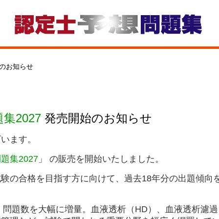
売のお知らせ
集2027
発売開始のお知らせ
ざいます。
集2027
」
の販売を開始いたしました。
試験の合格を目指す方に向けて、
過去18年分の出題傾向
、
問題数を大幅に増量
。血液透析（HD）、血液透析濾過