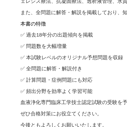
透析技能1級検定予想問題集
ェレシス療法、抗凝固療法、透析液管理、水
透析技能2級検定予想問題集
また、
全問題に解答・解説を掲載
しており、
認定血液浄化予想問題集
本書の特徴
認定医療機器管理予想問題集
✅ 過去18年分の出題傾向を掲載
認定集中治療予想問題集
✅ 問題数を大幅増量
✅ 本試験レベルのオリジナル予想問題を収録
日本糖尿病療養指導士CDEJ予想問題集
✅ 全問題に解答・解説付き
心不全療養指導士予想問題集
✅ 計算問題・症例問題にも対応
✅ 頻出分野を効率よく学習可能
血液浄化専門臨床工学技士認定試験の受験を
ぜひ合格対策にお役立てください。
今後ともよろしくお願いいたします。